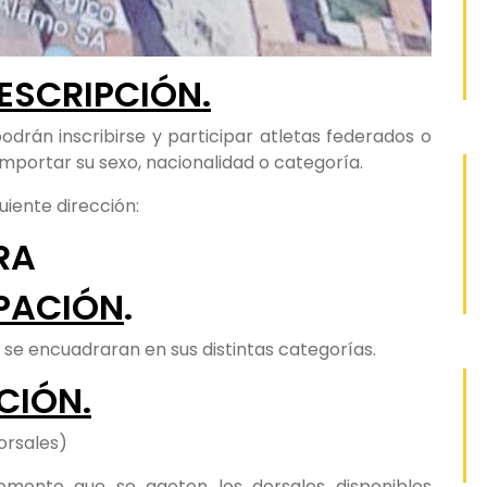
DESCRIPCIÓN.
odrán inscribirse y participar atletas federados o
importar su sexo, nacionalidad o categoría.
uiente dirección:
RA
IPACIÓN
.
y se encuadraran en sus distintas categorías.
CIÓN.
orsales)
omento que se agoten los dorsales disponibles