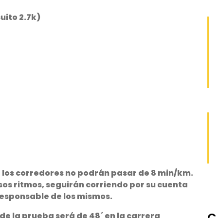
cuito 2.7k)
 los corredores no podrán pasar de 8 min/km.
os ritmos, seguirán corriendo por su cuenta
 responsable de los mismos.
C
de la prueba será de 48´ en la carrera