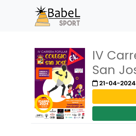
IV Car
San Jo
21-04-2024