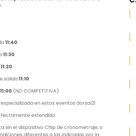
r
da
11:40
da
11:30
:
11:20
e salida
11:10
11:00
(NO COMPETITIVA)
 especializada en estos eventos dorsal21
erfectamente extendido.
a sin el dispositivo Chip de cronometraje, o
iciones diferentes a las indicadas por la