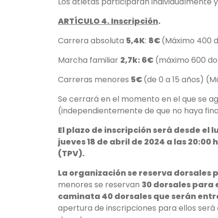
Los atletas participaran individualmente 
ARTÍCULO 4. Inscripción
.
Carrera absoluta
5,4K
:
8€
(Máximo 400 d
Marcha familiar
2,7k: 6€
(máximo 600 do
Carreras menores
5
€
(de 0 a 15 años) (
Se cerrará en el momento en el que se ag
(independientemente de que no haya finali
El plazo de inscripción será desde el l
jueves 18 de abril de 2024 a las 20:0
(TPV).
La organización se reserva dorsales p
menores se reservan
30 dorsales para 
caminata 40 dorsales que serán entre
apertura de inscripciones para ellos será 