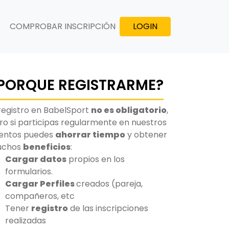
COMPROBAR INSCRIPCIÓN
LOGIN
PORQUE REGISTRARME?
 registro en BabelSport
no es obligatorio
,
ro si participas regularmente en nuestros
entos puedes
ahorrar tiempo
y obtener
uchos
beneficios
:
Cargar datos
propios en los
formularios.
Cargar Perfiles
creados (pareja,
compañeros, etc
Tener
registro
de las inscripciones
realizadas