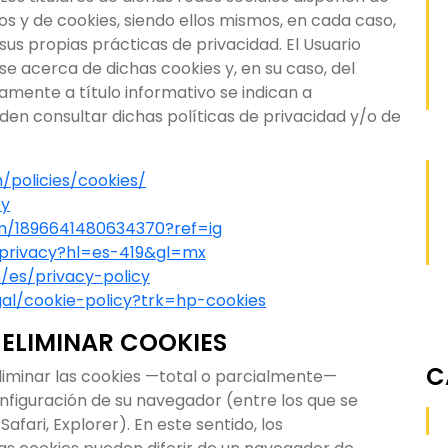
os y de cookies, siendo ellos mismos, en cada caso,
sus propias prácticas de privacidad. El Usuario
e acerca de dichas cookies y, en su caso, del
amente a título informativo se indican a
den consultar dichas políticas de privacidad y/o de
policies/cookies/
cy
om/1896641480634370?ref=ig
m/privacy?hl=es-419&gl=mx
m/es/privacy-policy
gal/cookie-policy?trk=hp-cookies
 ELIMINAR COOKIES
C
eliminar las cookies —total o parcialmente—
onfiguración de su navegador (entre los que se
afari, Explorer). En este sentido, los