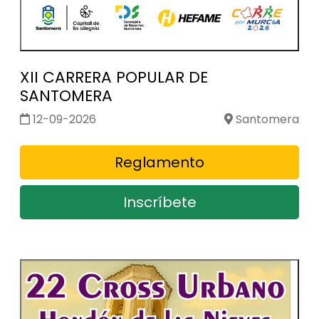
XII CARRERA POPULAR DE
SANTOMERA
12-09-2026
Santomera
Reglamento
Inscríbete