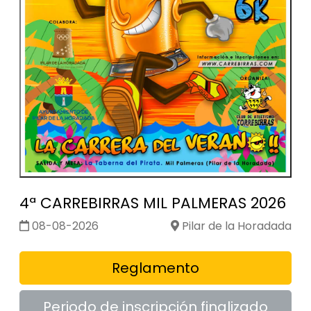
4ª CARREBIRRAS MIL PALMERAS 2026
08-08-2026
Pilar de la Horadada
Reglamento
Periodo de inscripción finalizado