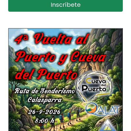
Inscríbete