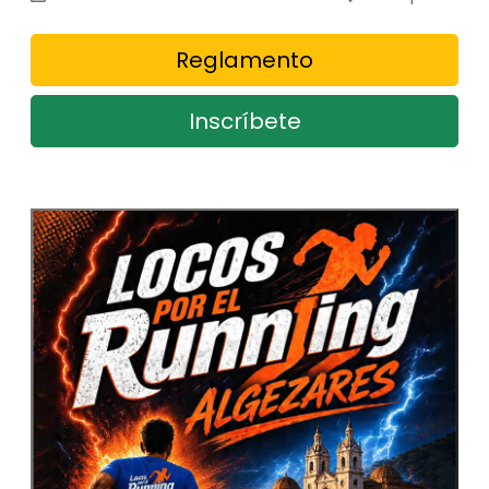
Reglamento
Inscríbete