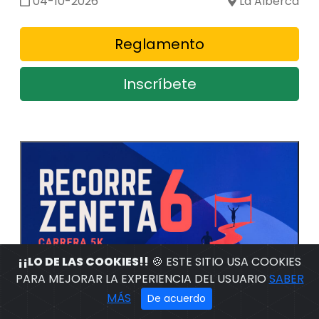
04-10-2026
La Alberca
Reglamento
Inscríbete
¡¡LO DE LAS COOKIES!!
🍪 ESTE SITIO USA COOKIES
PARA MEJORAR LA EXPERIENCIA DEL USUARIO
SABER
MÁS
De acuerdo