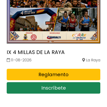
IX 4 MILLAS DE LA RAYA
11-08-2026
La Raya
Reglamento
Inscríbete