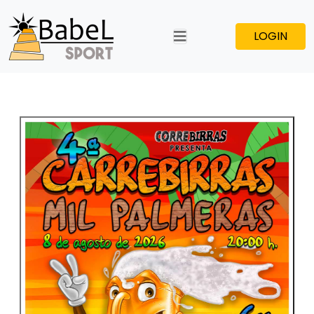
LOGIN