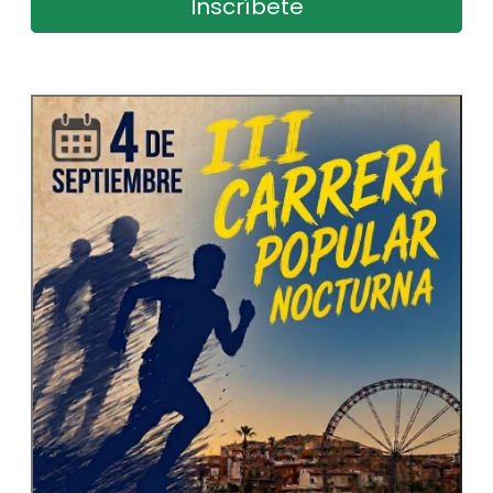
Inscríbete