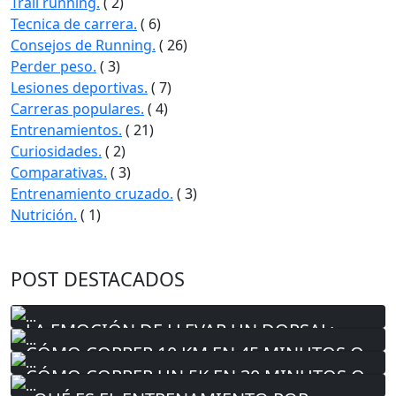
Trail running.
( 2)
Tecnica de carrera.
( 6)
Consejos de Running.
( 26)
Perder peso.
( 3)
Lesiones deportivas.
( 7)
Carreras populares.
( 4)
Entrenamientos.
( 21)
Curiosidades.
( 2)
Comparativas.
( 3)
Entrenamiento cruzado.
( 3)
Nutrición.
( 1)
POST DESTACADOS
LA EMOCIÓN DE LLEVAR UN DORSAL:
UNIRSE A LA AVENTURA DE LAS
CÓMO CORRER 10 KM EN 45 MINUTOS O
CARRERAS POPULARES
MENOS
CÓMO CORRER UN 5K EN 30 MINUTOS O