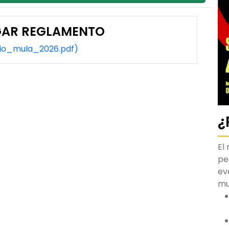
AR REGLAMENTO
io_mula_2026.pdf)
¿
El
pe
ev
m