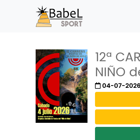
12ª CAR
NIÑO d
04-07-202