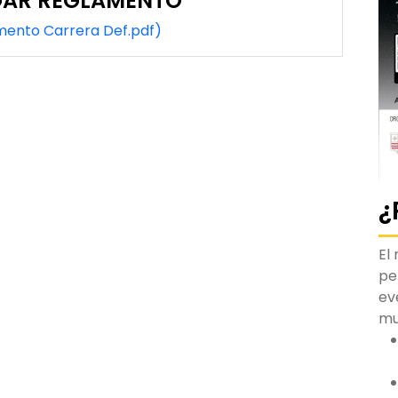
AR REGLAMENTO
ento Carrera Def.pdf)
¿
El
pe
ev
m