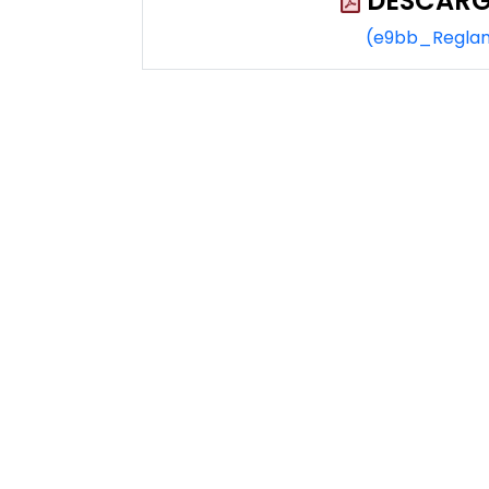
DESCARG
(e9bb_Reglam