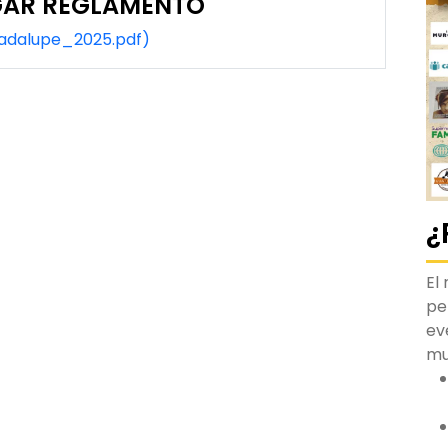
AR REGLAMENTO
adalupe_2025.pdf)
¿
El
pe
ev
m