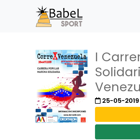
I Carr
Solidar
Venezu
25-05-2019