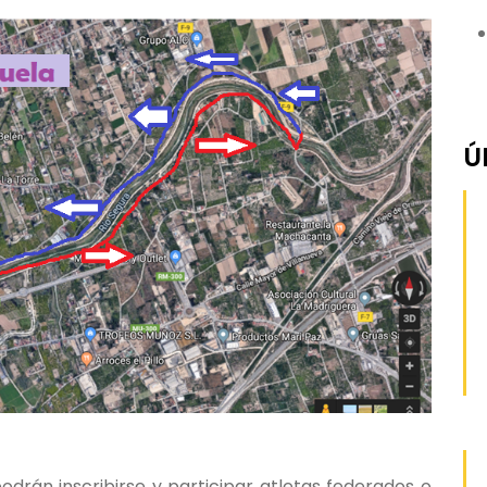
Ú
odrán inscribirse y participar atletas federados o