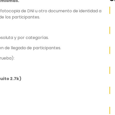
s mismas.
o fotocopia de DNI u otro documento de identidad a
e los participantes.
bsoluta y por categorías.
en de llegada de participantes.
rueba):
cuito 2.7k)