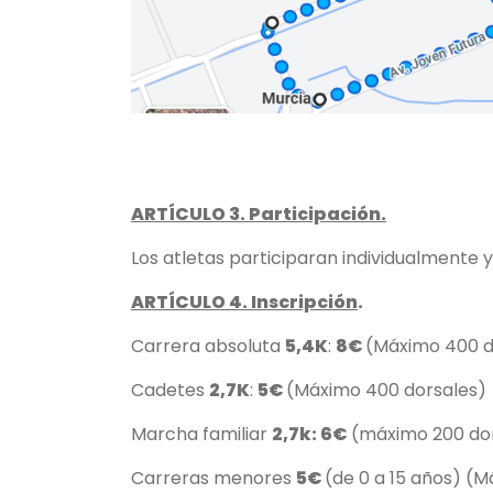
ARTÍCULO 3. Participación.
Los atletas participaran individualmente 
ARTÍCULO 4. Inscripción
.
Carrera absoluta
5,4K
:
8€
(Máximo 400 d
Cadetes
2,7K
:
5€
(Máximo 400 dorsales)
Marcha familiar
2,7k: 6€
(máximo 200 dor
Carreras menores
5€
(de 0 a 15 años) (