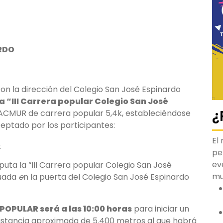
ARDO
on la dirección del Colegio San José Espinardo
a “II
I Carrera popular Colegio San José
¿
ACMUR de carrera popular 5,4k, estableciéndose
eptado por los participantes:
El
o
pe
ev
puta la “III Carrera popular Colegio San José
m
tuada
e
n la puerta del Colegio San José Espinardo
POPULAR será a las 10:00 horas
para iniciar un
istancia aproximada de 5.400 metros al que habrá