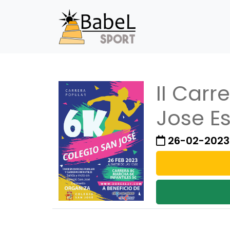
II Carr
Jose E
26-02-2023