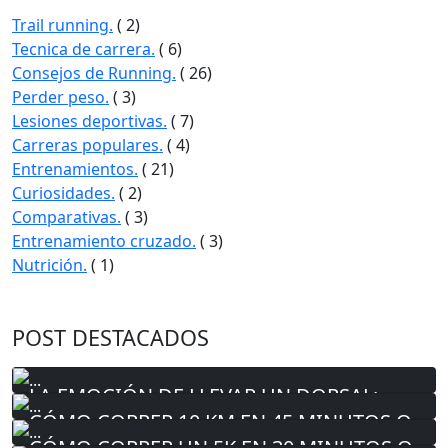
Trail running.
( 2)
Tecnica de carrera.
( 6)
Consejos de Running.
( 26)
Perder peso.
( 3)
Lesiones deportivas.
( 7)
Carreras populares.
( 4)
Entrenamientos.
( 21)
Curiosidades.
( 2)
Comparativas.
( 3)
Entrenamiento cruzado.
( 3)
Nutrición.
( 1)
POST DESTACADOS
LA EMOCIÓN DE LLEVAR UN DORSAL:
UNIRSE A LA AVENTURA DE LAS
CÓMO CORRER 10 KM EN 45 MINUTOS O
CARRERAS POPULARES
MENOS
CÓMO CORRER UN 5K EN 30 MINUTOS O