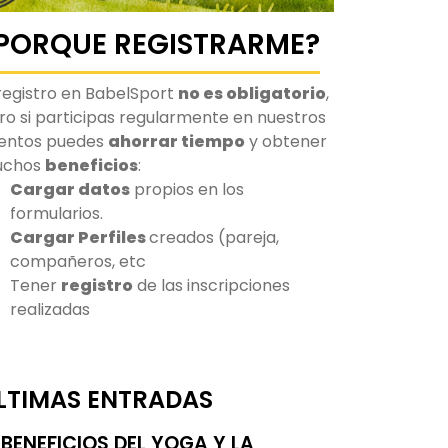
PORQUE REGISTRARME?
 registro en BabelSport
no es obligatorio
,
ro si participas regularmente en nuestros
entos puedes
ahorrar tiempo
y obtener
uchos
beneficios
:
Cargar datos
propios en los
formularios.
Cargar Perfiles
creados (pareja,
compañeros, etc
Tener
registro
de las inscripciones
realizadas
LTIMAS ENTRADAS
BENEFICIOS DEL YOGA Y LA