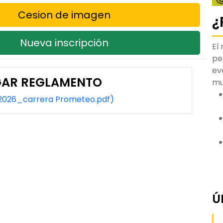
Cesion de imagen
¿
Nueva inscripción
El
pe
ev
AR REGLAMENTO
m
2026_carrera Prometeo.pdf)
Ú